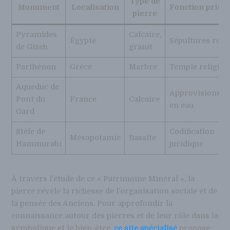
Type de
Monument
Localisation
Fonction princi
pierre
Pyramides
Calcaire,
Égypte
Sépultures roya
de Gizeh
granit
Parthénon
Grèce
Marbre
Temple religieu
Aqueduc de
Approvisionne
Pont du
France
Calcaire
en eau
Gard
Stèle de
Codification
Mésopotamie
Basalte
Hammurabi
juridique
À travers l’étude de ce « Patrimoine Minéral », la
pierre révèle la richesse de l’organisation sociale et de
la pensée des Anciens. Pour approfondir la
connaissance autour des pierres et de leur rôle dans la
symbolique et le bien-être,
ce site spécialisé
propose