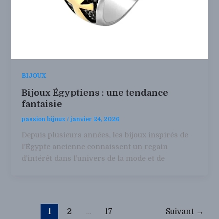
BIJOUX
Bijoux Égyptiens : une tendance
fantaisie
passion bijoux
/
janvier 24, 2026
Depuis plusieurs années, les bijoux inspirés de
l’Égypte ancienne connaissent un regain
d’intérêt dans l’univers de la mode et de
1
2
…
17
Suivant
→