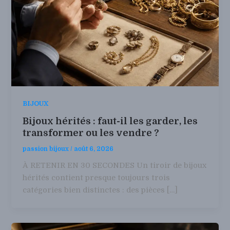
BIJOUX
Bijoux hérités : faut-il les garder, les
transformer ou les vendre ?
passion bijoux
/
août 6, 2026
À RETENIR EN 30 SECONDES Un tiroir de bijoux
hérités contient presque toujours trois
catégories bien distinctes : des pièces […]