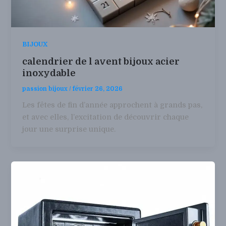
BIJOUX
calendrier de l avent bijoux acier
inoxydable
passion bijoux
/
février 26, 2026
Les fêtes de fin d’année approchent à grands pas,
et avec elles, l’excitation de découvrir chaque
jour une surprise unique.