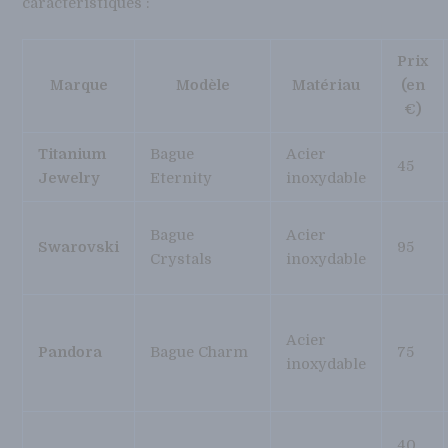
caractéristiques :
Prix
Marque
Modèle
Matériau
(en
€)
Titanium
Bague
Acier
45
Jewelry
Eternity
inoxydable
Bague
Acier
Swarovski
95
Crystals
inoxydable
Acier
Pandora
Bague Charm
75
inoxydable
40