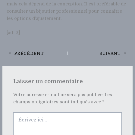
mais cela dépend de la conception. Il est préférable de
consulter un bijoutier professionnel pour connaître
les options d’ajustement.
[ad_2]
PRÉCÉDENT
SUIVANT
Laisser un commentaire
Votre adresse e-mail ne sera pas publiée.
Les
champs obligatoires sont indiqués avec
*
Écrivez
ici…