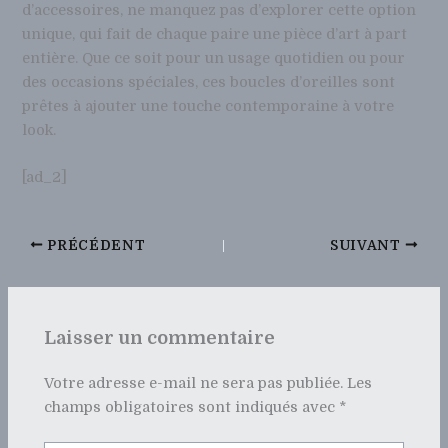
d’accessoires, ne manquez pas d’explorer cette option
unique, qui fait de chaque paire une pièce d’art à part
entière. Que ce soit pour un usage quotidien ou pour
des occasions spéciales, ces boucles d’oreilles sont
prêtes à ajouter une touche contemporaine à votre
look.
[ad_2]
PRÉCÉDENT
SUIVANT
Laisser un commentaire
Votre adresse e-mail ne sera pas publiée.
Les
champs obligatoires sont indiqués avec
*