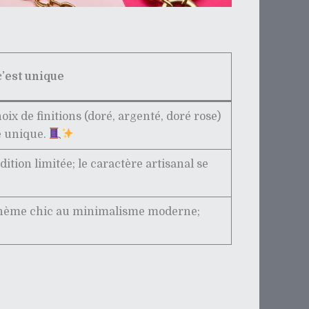
’est unique
oix de finitions (doré, argenté, doré rose)
e unique.
ition limitée; le caractère artisanal se
u bohème chic au minimalisme moderne;