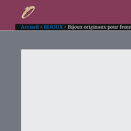
Aller
au
contenu
Accueil
BIJOUX
Bijoux originaux pour femm