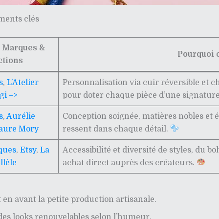
uments clés
 Marques &
Pourquoi c
ctions
s
,
L’Atelier
Personnalisation via cuir réversible et ch
gi –>
pour doter chaque pièce d’une signatur
s
,
Aurélie
Conception soignée, matières nobles et éd
aure Mory
ressent dans chaque détail.
ques
,
Etsy
,
La
Accessibilité et diversité de styles, d
llèle
achat direct auprès des créateurs.
en avant la petite production artisanale.
es looks renouvelables selon l’humeur.