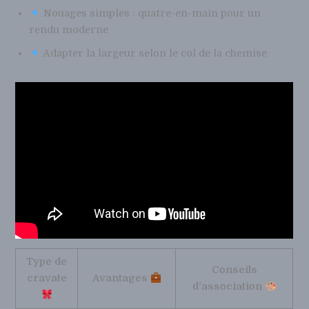
Nouages simples : quatre-en-main pour un
rendu moderne
Adapter la largeur selon le col de la chemise
Type de
Conseils
cravate
Avantages
d’association