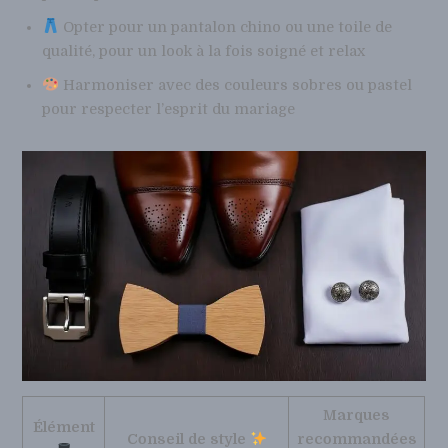
Opter pour un pantalon chino ou une toile de
qualité, pour un look à la fois soigné et relax
Harmoniser avec des couleurs sobres ou pastel
pour respecter l’esprit du mariage
Marques
Élément
Conseil de style
recommandées