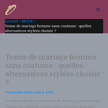
Aller
au
contenu
Accueil
MODE
Tenue de mariage homme sans costume : quelles
alternatives stylées choisir ?
Tenue de mariage homme
sans costume : quelles
alternatives stylées choisir
?
Par
passion bijoux
/
juin 6, 2025
Lorsqu’on pense à une tenue de mariage pour homme,
l’image du costume traditionnel s’impose souvent