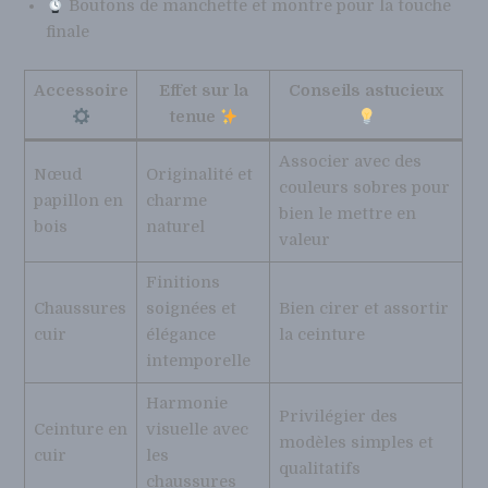
Boutons de manchette et montre pour la touche
finale
Accessoire
Effet sur la
Conseils astucieux
tenue
Associer avec des
Nœud
Originalité et
couleurs sobres pour
papillon en
charme
bien le mettre en
bois
naturel
valeur
Finitions
Chaussures
soignées et
Bien cirer et assortir
cuir
élégance
la ceinture
intemporelle
Harmonie
Privilégier des
Ceinture en
visuelle avec
modèles simples et
cuir
les
qualitatifs
chaussures