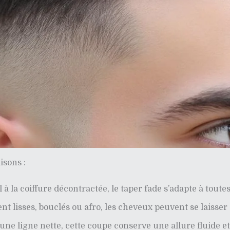
isons :
à la coiffure décontractée, le taper fade s’adapte à toutes
ient lisses, bouclés ou afro, les cheveux peuvent se laiss
 une ligne nette, cette coupe conserve une allure fluide et