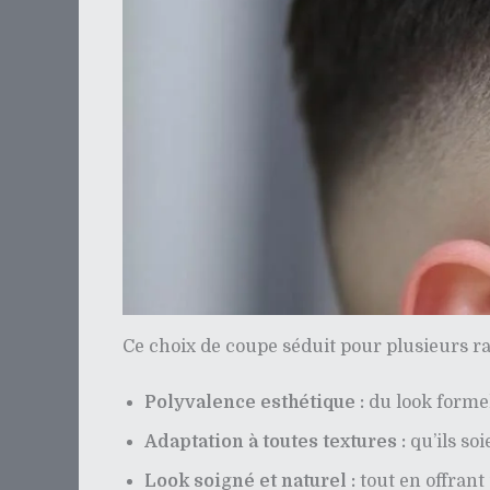
Ce choix de coupe séduit pour plusieurs ra
Polyvalence esthétique :
du look formel 
Adaptation à toutes textures :
qu’ils so
Look soigné et naturel :
tout en offrant