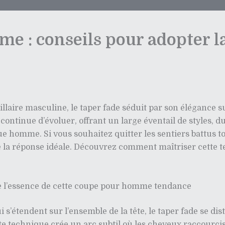
e : conseils pour adopter l
aire masculine, le taper fade séduit par son élégance subt
ontinue d’évoluer, offrant un large éventail de styles, d
e homme. Si vous souhaitez quitter les sentiers battus t
re la réponse idéale. Découvrez comment maîtriser cette t
re l’essence de cette coupe pour homme tendance
’étendent sur l’ensemble de la tête, le taper fade se dis
ette technique crée un arc subtil où les cheveux raccour