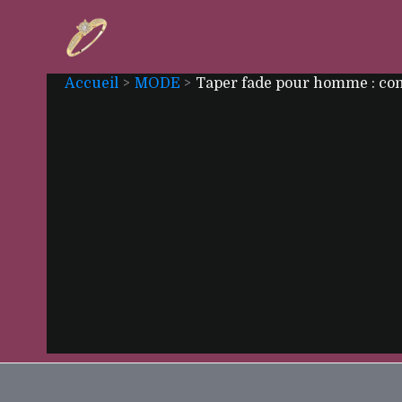
Aller
au
contenu
Accueil
MODE
Taper fade pour homme : con