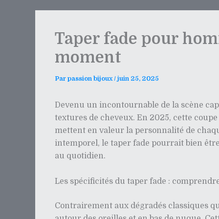
Taper fade pour homm
moment
Par
passion bijoux
/
juin 25, 2025
Devenu un incontournable de la scène capill
textures de cheveux. En 2025, cette coupe c
mettent en valeur la personnalité de chaqu
intemporel, le taper fade pourrait bien êt
au quotidien.
Les spécificités du taper fade : comprend
Contrairement aux dégradés classiques qui s
autour des oreilles et en bas de nuque. C