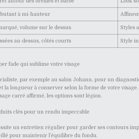
et autour des oreilles et barbe
Look s
butant à mi-hauteur
Affinem
marqué, volume sur le dessus
Styles 
ssées au-dessus, côtés courts
Style i
per fade qui sublime votre visage
cialiste, par exemple au salon Johann, pour un diagnosti
et la longueur à conserver selon la forme de votre visage
ge carré affirmé, les options sont légion.
roduits clés pour un rendu impeccable
ssite un entretien régulier pour garder ses contours im
eillé pour maintenir l’équilibre du fondu.