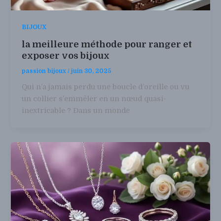
BIJOUX
la meilleure méthode pour ranger et
exposer vos bijoux
passion bijoux
/
juin 30, 2025
Qui n’a jamais perdu une boucle d’oreille ou vu
un collier s’emmêler en un nœud quasi-
inextricable ? Dans un monde