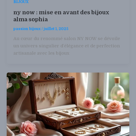
BIJOUX
ny now : mise en avant des bijoux
alma sophia
passion bijoux
/
juillet 1, 2025
Au cœur du renommé salon NY NOW se dévoile
un univers singulier d’élégance et de perfection
artisanale avec les bijoux