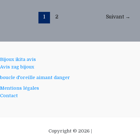
1
2
Suivant
→
Bijoux ikita avis
Avis zag bijoux
boucle d'oreille aimant danger
Mentions légales
Contact
Copyright © 2026 |