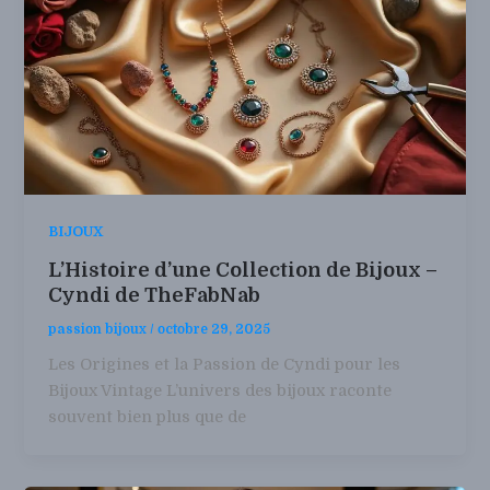
BIJOUX
L’Histoire d’une Collection de Bijoux –
Cyndi de TheFabNab
passion bijoux
/
octobre 29, 2025
Les Origines et la Passion de Cyndi pour les
Bijoux Vintage L’univers des bijoux raconte
souvent bien plus que de