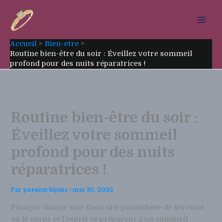
Aller
au
contenu
Accueil
Bien-etre
Routine bien-être du soir : Éveillez votre sommeil
profond pour des nuits réparatrices !
Routine bien-être du soir :
Éveillez votre sommeil
profond pour des nuits
réparatrices !
Par
passion bijoux
/
mai 30, 2025
Plongez chaque soir dans une parenthèse de sérénité
où le corps et l’esprit se préparent à un sommeil