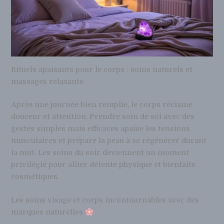
Rituels apaisants pour le corps : soins naturels et
massages relaxants
Après une journée bien remplie, le corps réclame
douceur et attention. Prendre soin de soi avec des
gestes simples mais efficaces apaise les tensions
musculaires et prépare la peau à se régénérer durant
la nuit. Les soins du soir deviennent un moment
privilégié pour allier détente physique et bienfaits
cosmétiques.
Les soins visage et corps incontournables avec des
marques naturelles