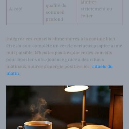
Limiter
qualité du
Alcool
strictement ou
sommeil
éviter
profond
Intégrer ces conseils alimentaires à la routine bien-
être du soir complète un cercle vertueux propice à une
nuit paisible. N’hésitez pas à explorer des conseils
pour booster votre journée grâce à des rituels
matinaux, source d’énergie positive, ici :
rituels du
matin
.