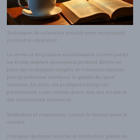
Techniques de relaxation mentale pour un sommeil
profond et réparateur
Le stress et les pensées envahissantes restent parmi
les freins majeurs au sommeil profond. Mettre en
place des techniques simples de relaxation mentale
peut grandement améliorer la qualité du repos
nocturne. En 2025, ces pratiques s’intègrent
parfaitement à une routine douce, loin des écrans et
des stimulations excessives.
Méditation et respiration : calmer le mental avant le
coucher
Pratiquer quelques minutes de méditation guidée ou