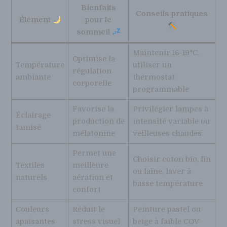
Bienfaits
Conseils pratiques
Élément
pour le
sommeil
Maintenir 16-19°C,
Optimise la
Température
utiliser un
régulation
ambiante
thermostat
corporelle
programmable
Favorise la
Privilégier lampes à
Éclairage
production de
intensité variable ou
tamisé
mélatonine
veilleuses chaudes
Permet une
Choisir coton bio, lin
Textiles
meilleure
ou laine, laver à
naturels
aération et
basse température
confort
Couleurs
Réduit le
Peinture pastel ou
apaisantes
stress visuel
beige à faible COV