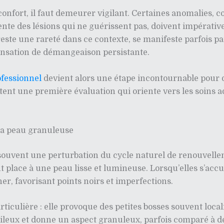
nconfort, il faut demeurer vigilant. Certaines anomalies
nte des lésions qui ne guérissent pas, doivent impérati
reste une rareté dans ce contexte, se manifeste parfois 
nsation de démangeaison persistante.
ofessionnel
devient alors une étape incontournable pour di
ent une première évaluation qui oriente vers les soins a
la peau granuleuse
ouvent une perturbation du cycle naturel de renouvellem
ant place à une peau lisse et lumineuse. Lorsqu’elles s’ac
er, favorisant points noirs et imperfections.
ticulière : elle provoque des petites bosses souvent localis
pileux et donne un aspect granuleux, parfois comparé à d