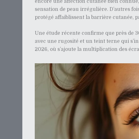
encore une affection cutanée bien connue, l
sensation de peau irrégulière. D’autres fo
protégé affaiblissent la barrière cutanée,
Une étude récente confirme que près de 30
avec une rugosité et un teint terne qui s’
2026, où s’ajoute la multiplication des écr