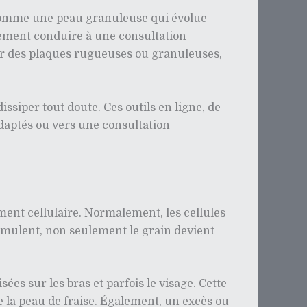
, comme une peau granuleuse qui évolue
vement conduire à une consultation
par des plaques rugueuses ou granuleuses,
ssiper tout doute. Ces outils en ligne, de
daptés ou vers une consultation
ent cellulaire. Normalement, les cellules
cumulent, non seulement le grain devient
ées sur les bras et parfois le visage. Cette
e la peau de fraise. Également, un excès ou