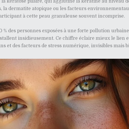
a kératose pilaire, qui agglutine la kératine au niveau des
is, la dermatite atopique ou les facteurs environnementaux
 participant à cette peau granuleuse souvent incomprise.
 % des personnes exposées à une forte pollution urbaine 
installent insidieusement. Ce chiffre éclaire mieux le lie
ans et des facteurs de stress numérique, invisibles mais bi