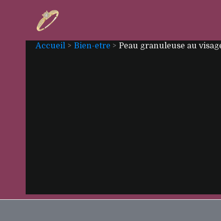
Aller
au
contenu
Accueil
Bien-etre
Peau granuleuse au visage