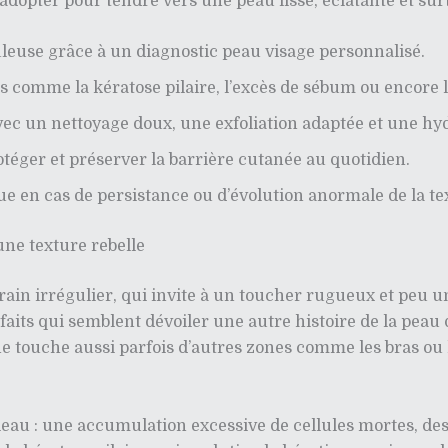
s adopter pour tendre vers une peau lisse, éclatante et sur
leuse grâce à un diagnostic peau visage personnalisé.
s comme la kératose pilaire, l’excès de sébum ou encore 
ec un nettoyage doux, une exfoliation adaptée et une hyd
téger et préserver la barrière cutanée au quotidien.
 en cas de persistance ou d’évolution anormale de la te
une texture rebelle
rain irrégulier, qui invite à un toucher rugueux et peu
rfaits qui semblent dévoiler une autre histoire de la peau 
ne touche aussi parfois d’autres zones comme les bras ou 
leau : une accumulation excessive de cellules mortes, de