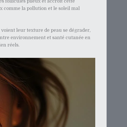
 follicules pileux et accroît cette
 comme la pollution et le soleil mal
voient leur texture de peau se dégrader,
n entre environnement et santé cutanée en
en réels.