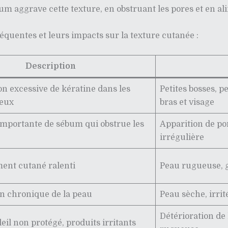
m aggrave cette texture, en obstruant les pores et en a
réquentes et leurs impacts sur la texture cutanée :
Description
n excessive de kératine dans les
Petites bosses, 
leux
bras et visage
importante de sébum qui obstrue les
Apparition de por
irrégulière
ent cutané ralenti
Peau rugueuse, gr
n chronique de la peau
Peau sèche, irrit
Détérioration de 
leil non protégé, produits irritants