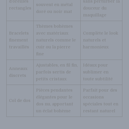
d’oreilles
sans perturber la
souvent en métal
rectangles
douceur du
doré ou noir mat
maquillage
Thèmes bohèmes
Bracelets
avec matériaux
Complète le look
finement
naturels comme le
naturels et
travaillés
cuir ou la pierre
harmonieux
fine
Ajustables, en fil fin,
Idéaux pour
Anneaux
parfois sertis de
sublimer en
discrets
petits cristaux
toute subtilité
Pièces pendantes
Parfait pour des
élégantes pour le
occasions
Col de dos
dos nu, apportant
spéciales tout en
un éclat bohème
restant naturel