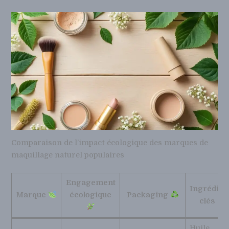
Comparaison de l’impact écologique des marques de
maquillage naturel populaires
Engagement
Ingrédien
Marque
écologique
Packaging
clés
Huile