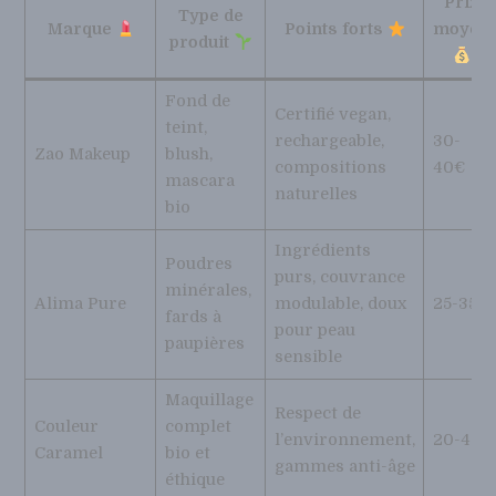
Prix
Type de
Marque
Points forts
moyen
produit
Fond de
Certifié vegan,
teint,
rechargeable,
30-
Zao Makeup
blush,
compositions
40€
mascara
naturelles
bio
Ingrédients
Poudres
purs, couvrance
minérales,
Alima Pure
modulable, doux
25-35€
fards à
pour peau
paupières
sensible
Maquillage
Respect de
Couleur
complet
l’environnement,
20-45€
Caramel
bio et
gammes anti-âge
éthique