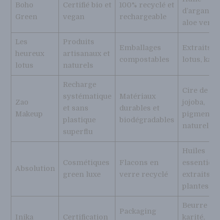
Boho
Certifié bio et
100% recyclé et
d’argan,
Green
vegan
rechargeable
aloe vera
Les
Produits
Emballages
Extraits d
heureux
artisanaux et
compostables
lotus, kari
lotus
naturels
Recharge
Cire de
systématique
Matériaux
Zao
jojoba,
et sans
durables et
Makeup
pigments
plastique
biodégradables
naturels
superflu
Huiles
Cosmétiques
Flacons en
essentielle
Absolution
green luxe
verre recyclé
extraits d
plantes
Beurre de
Packaging
Inika
Certification
karité,