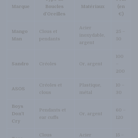
Marque
Boucles
Matériaux
(en
d’Oreilles
€)
Acier
Mango
Clous et
25 –
inoxydable,
Man
pendants
50
argent
100
Sandro
Créoles
Or, argent
–
200
Créoles et
Plastique,
10 –
ASOS
clous
métal
30
Boys
Pendants et
60 –
Don’t
Or, argent
ear cuffs
120
Cry
Clous
Acier
15 –