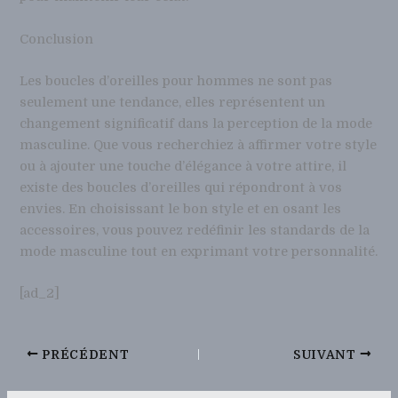
Conclusion
Les boucles d’oreilles pour hommes ne sont pas
seulement une tendance, elles représentent un
changement significatif dans la perception de la mode
masculine. Que vous recherchiez à affirmer votre style
ou à ajouter une touche d’élégance à votre attire, il
existe des boucles d’oreilles qui répondront à vos
envies. En choisissant le bon style et en osant les
accessoires, vous pouvez redéfinir les standards de la
mode masculine tout en exprimant votre personnalité.
[ad_2]
PRÉCÉDENT
SUIVANT