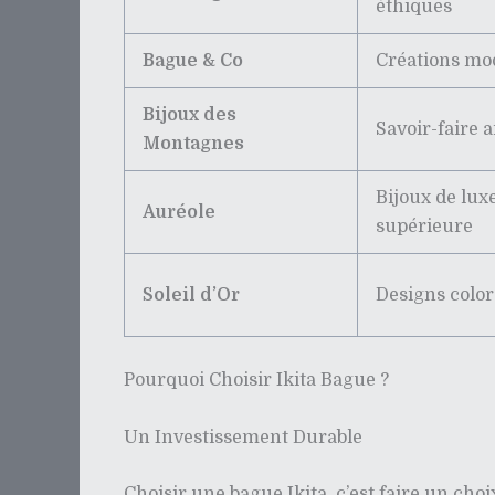
éthiques
Bague & Co
Créations mo
Bijoux des
Savoir-faire a
Montagnes
Bijoux de lux
Auréole
supérieure
Soleil d’Or
Designs color
Pourquoi Choisir Ikita Bague ?
Un Investissement Durable
Choisir une bague Ikita, c’est faire un cho