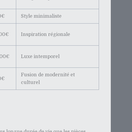
0€
Style minimaliste
200€
Inspiration régionale
000€
Luxe intemporel
Fusion de modernité et
0€
culturel
lus longue durée de vie que les pièces