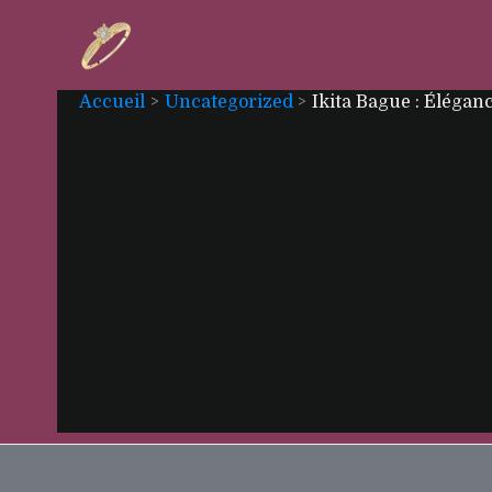
Aller
au
contenu
Accueil
Uncategorized
Ikita Bague : Élégan