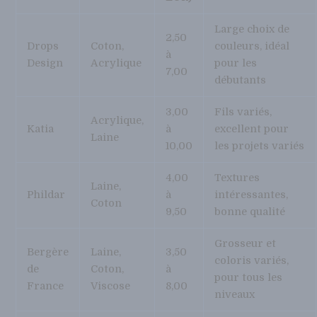
Large choix de
2,50
Drops
Coton,
couleurs, idéal
à
Design
Acrylique
pour les
7,00
débutants
3,00
Fils variés,
Acrylique,
Katia
à
excellent pour
Laine
10,00
les projets variés
4,00
Textures
Laine,
Phildar
à
intéressantes,
Coton
9,50
bonne qualité
Grosseur et
Bergère
Laine,
3,50
coloris variés,
de
Coton,
à
pour tous les
France
Viscose
8,00
niveaux