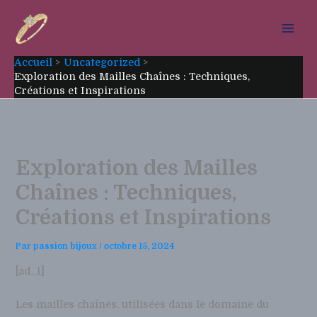
Aller
au
contenu
Accueil
Uncategorized
Exploration des Mailles Chaînes : Techniques,
Créations et Inspirations
Exploration des Mailles
Chaînes : Techniques,
Créations et Inspirations
Par
passion bijoux
/
octobre 15, 2024
[ad_1]
Les mailles chaînes, utilisées dans le domaine du