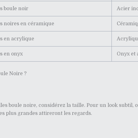
es boule noir
Acier in
es noires en céramique
Céramiq
es en acrylique
Acryliq
es en onyx
Onyx et 
ule Noire ?
es boule noire, considérez la taille. Pour un look subtil, 
es plus grandes attireront les regards.