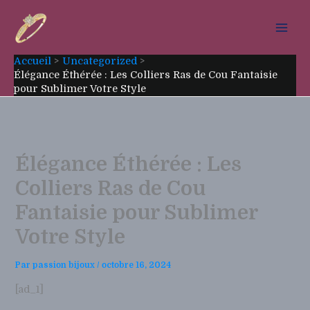
Aller
au
contenu
Accueil
Uncategorized
Élégance Éthérée : Les Colliers Ras de Cou Fantaisie
pour Sublimer Votre Style
Élégance Éthérée : Les
Colliers Ras de Cou
Fantaisie pour Sublimer
Votre Style
Par
passion bijoux
/
octobre 16, 2024
[ad_1]