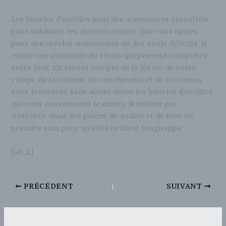
Les boucles d’oreilles sont des accessoires essentiels
pour sublimer les cheveux courts. Que vous optiez
pour des créoles audacieuses ou des studs délicats, il
existe une multitude de styles qui peuvent compléter
votre look. En tenant compte de la forme de votre
visage, de la couleur de vos cheveux et de l’occasion,
vous trouverez sans aucun doute les boucles d’oreilles
qui vous conviennent le mieux. N’oubliez pas
d’investir dans des pièces de qualité et de bien en
prendre soin pour qu’elles brillent longtemps.
[ad_2]
PRÉCÉDENT
SUIVANT