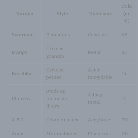
Prix
Marque
Style
Matériaux
(en
€)
Swarovski
Pendantes
Cristaux
65
Créoles
Mango
Métal
25
grandes
Créoles
Acier
Bershka
15
petites
inoxydable
Studs en
Alliage
Claire’s
forme de
10
métal
fleurs
A.P.C.
Géométriques
Acrylique
70
Asos
Minimalistes
Plaqué or
30