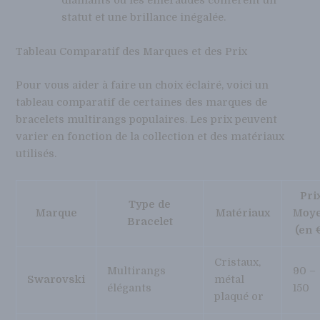
diamants ou les émeraudes confèrent un
statut et une brillance inégalée.
Tableau Comparatif des Marques et des Prix
Pour vous aider à faire un choix éclairé, voici un
tableau comparatif de certaines des marques de
bracelets multirangs populaires. Les prix peuvent
varier en fonction de la collection et des matériaux
utilisés.
Pri
Type de
Marque
Matériaux
Moy
Bracelet
(en 
Cristaux,
Multirangs
90 –
Swarovski
métal
élégants
150
plaqué or