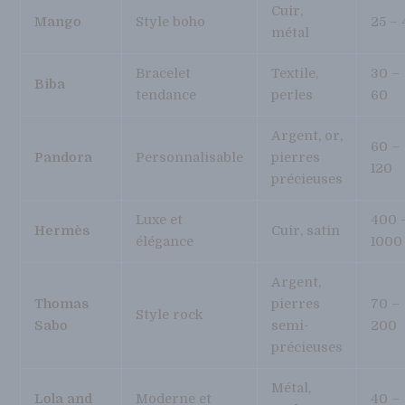
Cuir,
Mango
Style boho
25 – 
métal
Bracelet
Textile,
30 –
Biba
tendance
perles
60
Argent, or,
60 –
Pandora
Personnalisable
pierres
120
précieuses
Luxe et
400 
Hermès
Cuir, satin
élégance
1000
Argent,
Thomas
pierres
70 –
Style rock
Sabo
semi-
200
précieuses
Métal,
Lola and
Moderne et
40 –