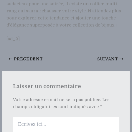
audacieux pour une soirée, il existe un collier multi-
rang qui saura rehausser votre style. N’attendez plus
pour explorer cette tendance et ajouter une touche
d’élégance superposée à votre collection de bijoux !
[ad_2]
PRÉCÉDENT
SUIVANT
Laisser un commentaire
Votre adresse e-mail ne sera pas publiée.
Les
champs obligatoires sont indiqués avec
*
Écrivez
ici…