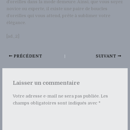
d’oreilles dans la mode demeure. Ainsi, que vous soyez
novice ou experte, il existe une paire de boucles
d’oreilles qui vous attend, prête à sublimer votre
élégance.
[ad_2]
PRÉCÉDENT
SUIVANT
Laisser un commentaire
Votre adresse e-mail ne sera pas publiée.
Les
champs obligatoires sont indiqués avec
*