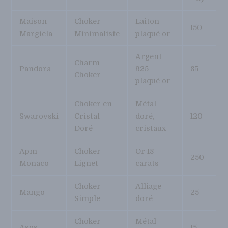
Maison
Choker
Laiton
150
Margiela
Minimaliste
plaqué or
Argent
Charm
Pandora
925
85
Choker
plaqué or
Choker en
Métal
Swarovski
Cristal
doré,
120
Doré
cristaux
Apm
Choker
Or 18
250
Monaco
Lignet
carats
Choker
Alliage
Mango
25
Simple
doré
Choker
Métal
Asos
15