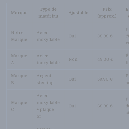
Type de
Prix
E
Marque
Ajustable
matériau
(approx.)
P
Notre
Acier
Oui
39,99 €
é
Marque
inoxydable
r
Marque
Acier
É
Non
49,00 €
A
inoxydable
l
Marque
Argent
P
Oui
59,90 €
B
sterling
a
Acier
P
Marque
inoxydable
Oui
69,99 €
d
C
+ plaqué
s
or