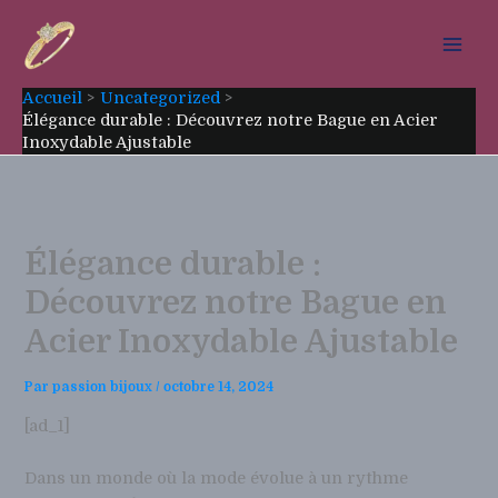
Aller
au
contenu
Accueil
Uncategorized
Élégance durable : Découvrez notre Bague en Acier
Inoxydable Ajustable
Élégance durable :
Découvrez notre Bague en
Acier Inoxydable Ajustable
Par
passion bijoux
/
octobre 14, 2024
[ad_1]
Dans un monde où la mode évolue à un rythme