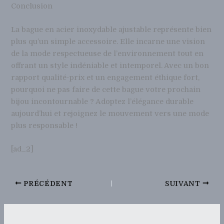
Conclusion
La bague en acier inoxydable ajustable représente bien
plus qu’un simple accessoire. Elle incarne une vision
de la mode respectueuse de l’environnement tout en
offrant un style indéniable et intemporel. Avec un bon
rapport qualité-prix et un engagement éthique fort,
pourquoi ne pas faire de cette bague votre prochain
bijou incontournable ? Adoptez l’élégance durable
aujourd’hui et rejoignez le mouvement vers une mode
plus responsable !
[ad_2]
PRÉCÉDENT
SUIVANT