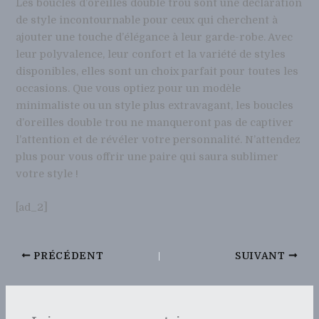
Les boucles d’oreilles double trou sont une déclaration
de style incontournable pour ceux qui cherchent à
ajouter une touche d’élégance à leur garde-robe. Avec
leur polyvalence, leur confort et la variété de styles
disponibles, elles sont un choix parfait pour toutes les
occasions. Que vous optiez pour un modèle
minimaliste ou un style plus extravagant, les boucles
d’oreilles double trou ne manqueront pas de captiver
l’attention et de révéler votre personnalité. N’attendez
plus pour vous offrir une paire qui saura sublimer
votre style !
[ad_2]
PRÉCÉDENT
SUIVANT