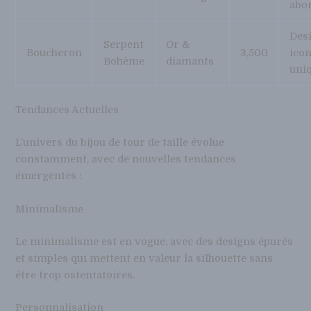
abo
Des
Serpent
Or &
Boucheron
3,500
icon
Bohème
diamants
uni
Tendances Actuelles
L’univers du bijou de tour de taille évolue
constamment, avec de nouvelles tendances
émergentes :
Minimalisme
Le minimalisme est en vogue, avec des designs épurés
et simples qui mettent en valeur la silhouette sans
être trop ostentatoires.
Personnalisation