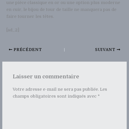
une pièce classique en or ou une option plus moderne
en cuir, le bijou de tour de taille ne manquera pas de
faire tourner les têtes.
[ad_2]
PRÉCÉDENT
SUIVANT
Laisser un commentaire
Votre adresse e-mail ne sera pas publiée.
Les
champs obligatoires sont indiqués avec
*