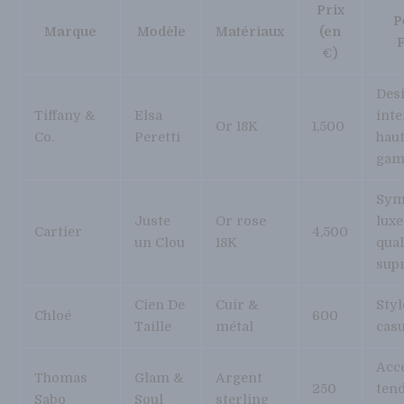
Prix
P
Marque
Modèle
Matériaux
(en
€)
Des
Tiffany &
Elsa
int
Or 18K
1,500
Co.
Peretti
haut
ga
Sym
Juste
Or rose
luxe
Cartier
4,500
un Clou
18K
qual
sup
Cien De
Cuir &
Styl
Chloé
600
Taille
métal
casu
Acc
Thomas
Glam &
Argent
250
ten
Sabo
Soul
sterling