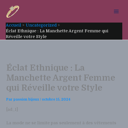
Aller
au
contenu
Accueil
Uncategorized
Éclat Ethnique : La Manchette Argent Femme qui
Réveille votre Style
Éclat Ethnique : La
Manchette Argent Femme
qui Réveille votre Style
Par
passion bijoux
/
octobre 15, 2024
[ad_1]
La mode ne se limite pas seulement à des vêtements