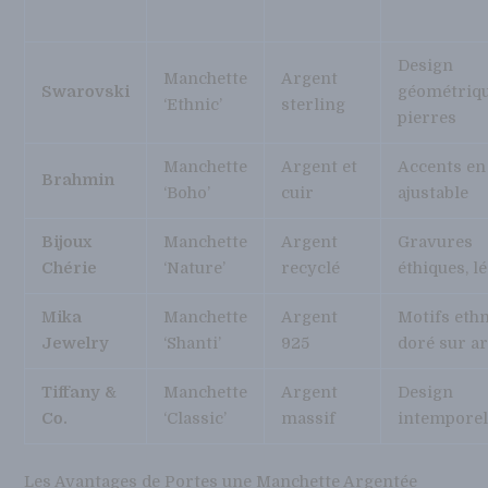
Design
Manchette
Argent
Swarovski
géométriqu
‘Ethnic’
sterling
pierres
Manchette
Argent et
Accents en 
Brahmin
‘Boho’
cuir
ajustable
Bijoux
Manchette
Argent
Gravures
Chérie
‘Nature’
recyclé
éthiques, l
Mika
Manchette
Argent
Motifs ethn
Jewelry
‘Shanti’
925
doré sur a
Tiffany &
Manchette
Argent
Design
Co.
‘Classic’
massif
intemporel,
Les Avantages de Portes une Manchette Argentée