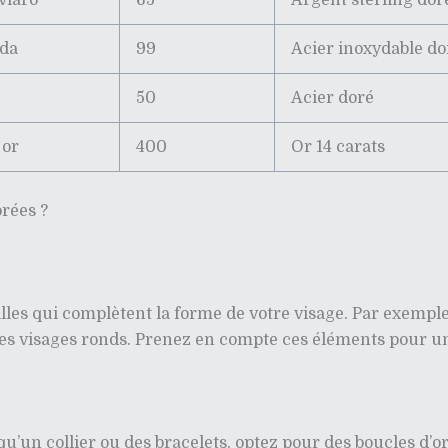
viaro
65
Argent sterling dor
lda
99
Acier inoxydable do
50
Acier doré
 or
400
Or 14 carats
rées ?
eilles qui complètent la forme de votre visage. Par exemple,
 les visages ronds. Prenez en compte ces éléments pour 
qu’un collier ou des bracelets, optez pour des boucles d’or