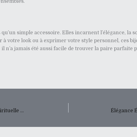
ensembles.
s qu’un simple accessoire. Elles incarnent l’élégance, la s
à votre look ou à exprimer votre style personnel, ces bi
, il n’a jamais été aussi facile de trouver la paire parfait
Bracelet en Pierre de Protection : L’Élégance Spirituelle au Poignet des Femmes