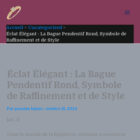
Aller
au
contenu
Accueil
Uncategorized
Éclat Élégant : La Bague Pendentif Rond, Symbole de
Raffinement et de Style
Éclat Élégant : La Bague
Pendentif Rond, Symbole
de Raffinement et de Style
Par
passion bijoux
/
octobre 18, 2024
[ad_1]
Dans le monde de la bijouterie, certains accessoires