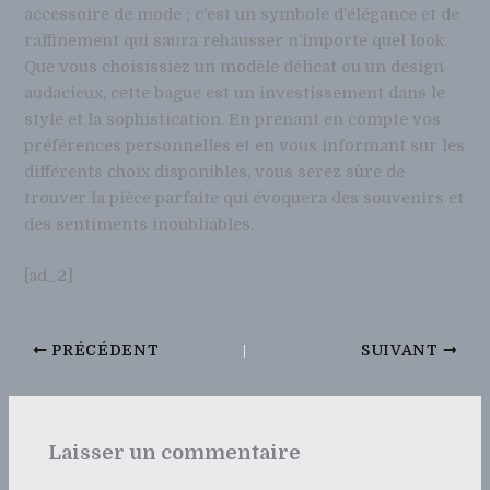
accessoire de mode ; c’est un symbole d’élégance et de
raffinement qui saura rehausser n’importe quel look.
Que vous choisissiez un modèle délicat ou un design
audacieux, cette bague est un investissement dans le
style et la sophistication. En prenant en compte vos
préférences personnelles et en vous informant sur les
différents choix disponibles, vous serez sûre de
trouver la pièce parfaite qui évoquera des souvenirs et
des sentiments inoubliables.
[ad_2]
PRÉCÉDENT
SUIVANT
Laisser un commentaire