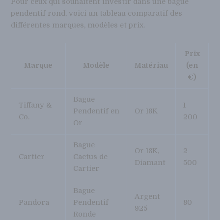
Pour ceux qui souhaitent investir dans une bague
pendentif rond, voici un tableau comparatif des
différentes marques, modèles et prix.
Prix
Marque
Modèle
Matériau
(en
€)
Bague
Tiffany &
1
Pendentif en
Or 18K
Co.
200
Or
Bague
Or 18K,
2
Cartier
Cactus de
Diamant
500
Cartier
Bague
Argent
Pandora
Pendentif
80
925
Ronde