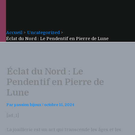
Accueil
Uncategorized
Éclat du Nord : Le Pendentif en Pierre de Lune
Éclat du Nord : Le
Pendentif en Pierre de
Lune
Par
passion bijoux
/
octobre 15, 2024
[ad_1]
La joaillerie est un art qui transcende les âges et les