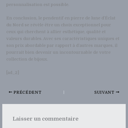
personnalisation est possible.
En conclusion, le pendentif en pierre de lune d’Éclat
du Nord se révèle être un choix exceptionnel pour
ceux qui cherchent à allier esthétique, qualité et
valeurs durables. Avec ses caractéristiques uniques et
son prix abordable par rapport à d’autres marques, il
pourrait bien devenir un incontournable de votre
collection de bijoux.
[ad_2]
PRÉCÉDENT
SUIVANT
Laisser un commentaire