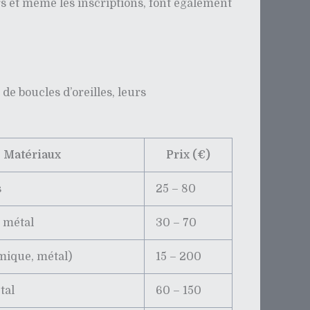
urs et même les inscriptions, font également
de boucles d’oreilles, leurs
Matériaux
Prix (€)
s
25 – 80
, métal
30 – 70
mique, métal)
15 – 200
tal
60 – 150