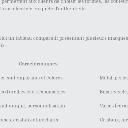
i permettent aux clients de choisir les formes, les coule
t une clientèle en quête d’authenticité.
voici un tableau comparatif présentant plusieurs marques 
ix :
Caractéristiques
ns contemporains et colorés
Métal, perle
s d’oreilles éco-responsables
Bois recyclé
anat unique, personnalisation
Variés (céra
uses, cristaux étincelants
Cristaux, mé