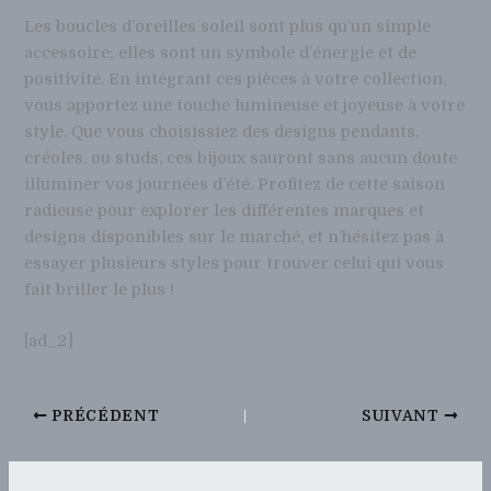
Les boucles d’oreilles soleil sont plus qu’un simple
accessoire; elles sont un symbole d’énergie et de
positivité. En intégrant ces pièces à votre collection,
vous apportez une touche lumineuse et joyeuse à votre
style. Que vous choisissiez des designs pendants,
créoles, ou studs, ces bijoux sauront sans aucun doute
illuminer vos journées d’été. Profitez de cette saison
radieuse pour explorer les différentes marques et
designs disponibles sur le marché, et n’hésitez pas à
essayer plusieurs styles pour trouver celui qui vous
fait briller le plus !
[ad_2]
PRÉCÉDENT
SUIVANT