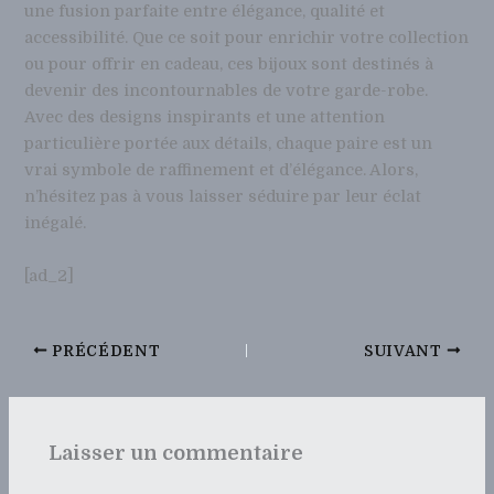
une fusion parfaite entre élégance, qualité et
accessibilité. Que ce soit pour enrichir votre collection
ou pour offrir en cadeau, ces bijoux sont destinés à
devenir des incontournables de votre garde-robe.
Avec des designs inspirants et une attention
particulière portée aux détails, chaque paire est un
vrai symbole de raffinement et d’élégance. Alors,
n’hésitez pas à vous laisser séduire par leur éclat
inégalé.
[ad_2]
PRÉCÉDENT
SUIVANT
Laisser un commentaire