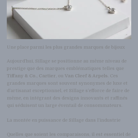
Une place parmi les plus grandes marques de bijoux
Aujourd’hui, Sillage se positionne au même niveau de
prestige que des marques emblématiques telles que
Tiffany & Co.
,
Cartier
, ou
Van Cleef & Arpels
. Ces
grandes marques sont souvent synonymes de luxe et
d’artisanat exceptionnel, et Sillage s’efforce de faire de
même, en intégrant des designs innovants et raffinés
qui séduisent un large éventail de consommateurs.
La montée en puissance de Sillage dans l’industrie
Quelles que soient les comparaisons, il est essentiel de