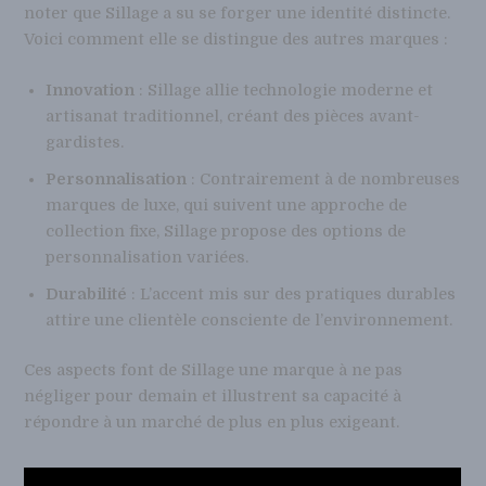
noter que Sillage a su se forger une identité distincte.
Voici comment elle se distingue des autres marques :
Innovation
: Sillage allie technologie moderne et
artisanat traditionnel, créant des pièces avant-
gardistes.
Personnalisation
: Contrairement à de nombreuses
marques de luxe, qui suivent une approche de
collection fixe, Sillage propose des options de
personnalisation variées.
Durabilité
: L’accent mis sur des pratiques durables
attire une clientèle consciente de l’environnement.
Ces aspects font de Sillage une marque à ne pas
négliger pour demain et illustrent sa capacité à
répondre à un marché de plus en plus exigeant.