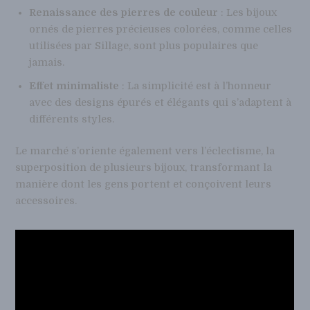
Renaissance des pierres de couleur
: Les bijoux
ornés de pierres précieuses colorées, comme celles
utilisées par Sillage, sont plus populaires que
jamais.
Effet minimaliste
: La simplicité est à l’honneur
avec des designs épurés et élégants qui s’adaptent à
différents styles.
Le marché s’oriente également vers l’éclectisme, la
superposition de plusieurs bijoux, transformant la
manière dont les gens portent et conçoivent leurs
accessoires.