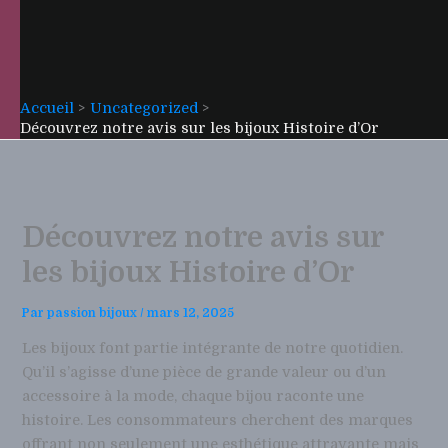
Accueil
Uncategorized
Découvrez notre avis sur les bijoux Histoire d’Or
Découvrez notre avis sur
les bijoux Histoire d’Or
Par
passion bijoux
/
mars 12, 2025
Les bijoux font partie intégrante de notre quotidien.
Qu’il s’agisse d’une pièce de grande valeur ou d’un
accessoire à la mode, chaque bijou raconte une
histoire. Les consommateurs cherchent des marques
offrant non seulement une esthétique attrayante mais