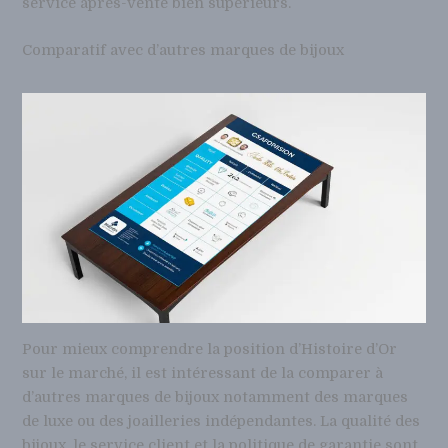
service après-vente bien supérieurs.
Comparatif avec d’autres marques de bijoux
Pour mieux comprendre la position d’Histoire d’Or
sur le marché, il est intéressant de la comparer à
d’autres marques de bijoux notamment des marques
de luxe ou des joailleries indépendantes. La qualité des
bijoux, le service client et la politique de garantie sont