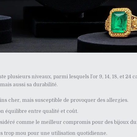
ste plusieurs niveaux, parmi lesquels l’or 9, 14, 18, et 24 
mais aussi sa durabilité.
ins cher, mais susceptible de provoquer des allergies.
n équilibre entre qualité et coût.
nsidéré comme le meilleur compromis pour des bijoux dur
s trop mou pour une utilisation quotidienne.