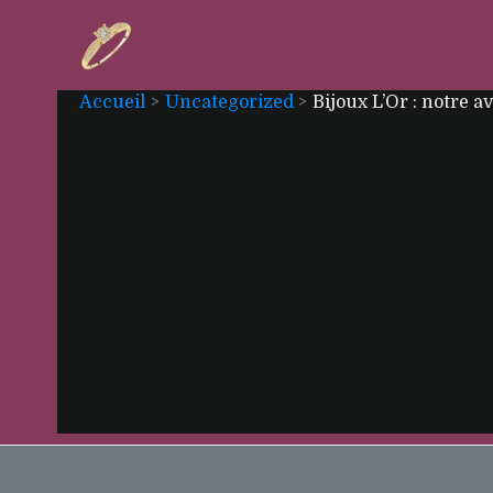
Aller
au
contenu
Accueil
Uncategorized
Bijoux L’Or : notre av