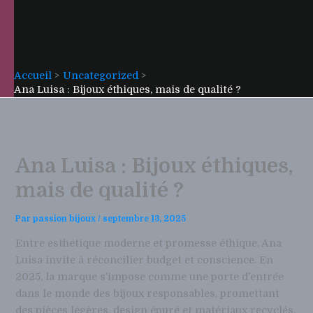
Accueil
Uncategorized
Ana Luisa : Bijoux éthiques, mais de qualité ?
Ana Luisa : Bijoux éthiques,
mais de qualité ?
Par
passion bijoux
/
septembre 13, 2025
Entre esthétique moderne et promesse éthique, Ana
Luisa invite à réconcilier budget et conscience. En
2025, la marque s’impose comme une porte d’entrée
dans le monde des bijoux responsables, promettant
des pièces légères, design épuré et matériaux recyclés.