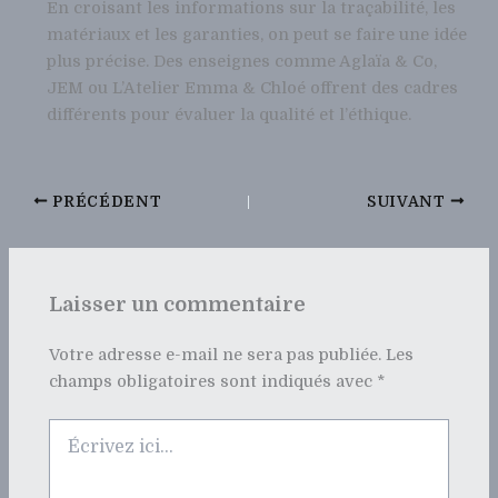
En croisant les informations sur la traçabilité, les
matériaux et les garanties, on peut se faire une idée
plus précise. Des enseignes comme Aglaïa & Co,
JEM ou L’Atelier Emma & Chloé offrent des cadres
différents pour évaluer la qualité et l’éthique.
PRÉCÉDENT
SUIVANT
Laisser un commentaire
Votre adresse e-mail ne sera pas publiée.
Les
champs obligatoires sont indiqués avec
*
Écrivez
ici…