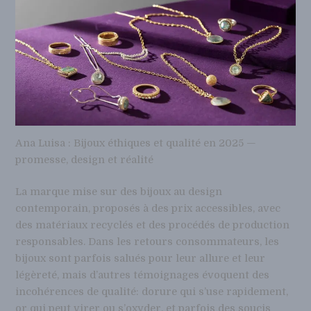
Ana Luisa : Bijoux éthiques et qualité en 2025 —
promesse, design et réalité
La marque mise sur des bijoux au design
contemporain, proposés à des prix accessibles, avec
des matériaux recyclés et des procédés de production
responsables. Dans les retours consommateurs, les
bijoux sont parfois salués pour leur allure et leur
légèreté, mais d’autres témoignages évoquent des
incohérences de qualité: dorure qui s’use rapidement,
or qui peut virer ou s’oxyder, et parfois des soucis