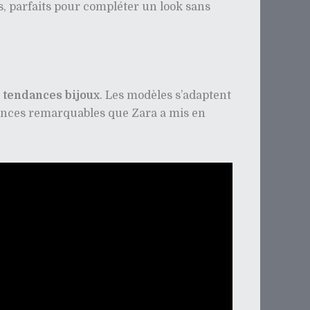
s, parfaits pour compléter un look sans
s
tendances bijoux
. Les modèles s’adaptent
dances remarquables que Zara a mis en