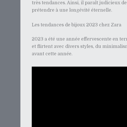
très tendances. Ainsi, il paraît judicieux
prétendre à une longévité éternelle.
Les tendances de bijoux 2023 chez Zara
2023 a été une année effervescente en ter
et flirtent avec divers styles, du minima
avant cette année.