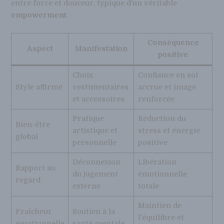
entre force et douceur, typique d’un véritable
empowerment
.
Conséquence
Aspect
Manifestation
positive
Choix
Confiance en soi
Style affirmé
vestimentaires
accrue et image
et accessoires
renforcée
Pratique
Réduction du
Bien-être
artistique et
stress et énergie
global
personnelle
positive
Déconnexion
Libération
Rapport au
du jugement
émotionnelle
regard
externe
totale
Maintien de
Fraîcheur
Soutien à la
l’équilibre et
émotionnelle
santé mentale