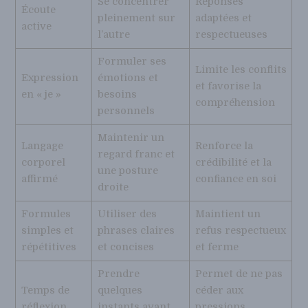
Se concentrer
Réponses
Écoute
pleinement sur
adaptées et
active
l’autre
respectueuses
Formuler ses
Limite les conflits
Expression
émotions et
et favorise la
en « je »
besoins
compréhension
personnels
Maintenir un
Langage
Renforce la
regard franc et
corporel
crédibilité et la
une posture
affirmé
confiance en soi
droite
Formules
Utiliser des
Maintient un
simples et
phrases claires
refus respectueux
répétitives
et concises
et ferme
Prendre
Permet de ne pas
Temps de
quelques
céder aux
réflexion
instants avant
pressions