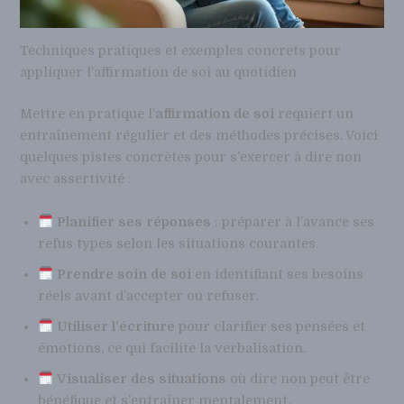
Techniques pratiques et exemples concrets pour
appliquer l’affirmation de soi au quotidien
Mettre en pratique l’
affirmation de soi
requiert un
entraînement régulier et des méthodes précises. Voici
quelques pistes concrètes pour s’exercer à dire non
avec assertivité :
Planifier ses réponses
: préparer à l’avance ses
refus types selon les situations courantes.
Prendre soin de soi
en identifiant ses besoins
réels avant d’accepter ou refuser.
Utiliser l’écriture
pour clarifier ses pensées et
émotions, ce qui facilite la verbalisation.
Visualiser des situations
où dire non peut être
bénéfique et s’entraîner mentalement.