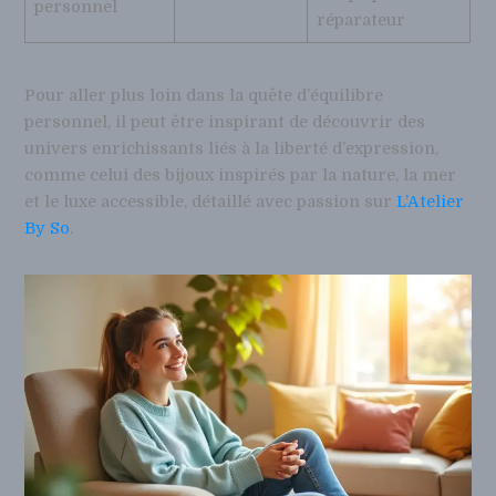
personnel
réparateur
Pour aller plus loin dans la quête d’équilibre
personnel, il peut être inspirant de découvrir des
univers enrichissants liés à la liberté d’expression,
comme celui des bijoux inspirés par la nature, la mer
et le luxe accessible, détaillé avec passion sur
L’Atelier
By So
.