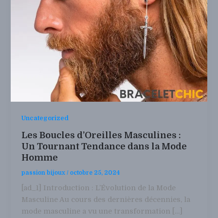
Uncategorized
Les Boucles d’Oreilles Masculines :
Un Tournant Tendance dans la Mode
Homme
passion bijoux
/
octobre 25, 2024
[ad_1] Introduction : L’Évolution de la Mode
Masculine Au cours des dernières décennies, la
mode masculine a vu une transformation […]