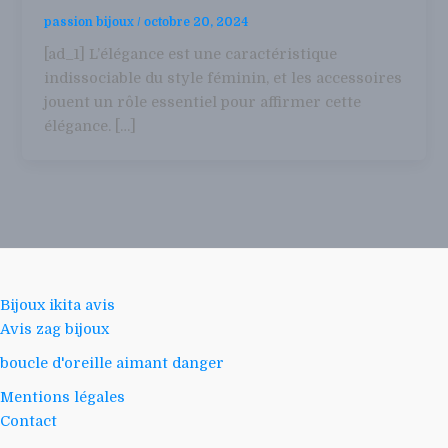
passion bijoux
/
octobre 20, 2024
[ad_1] L’élégance est une caractéristique
indissociable du style féminin, et les accessoires
jouent un rôle essentiel pour affirmer cette
élégance. […]
Bijoux ikita avis
Avis zag bijoux
boucle d'oreille aimant danger
Mentions légales
Contact